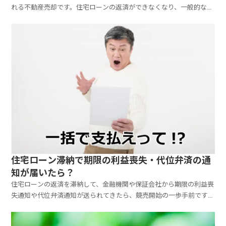
れる不動産売却です。住宅ローンの返済ができなくなり、一般的な不
動産売却の方法では売ることができない場合にのみ用いられる不動産
売却の手法です。
住宅ローン滞納で期限の利益喪失・代位弁済の通
知が届いたら？
住宅ローンの返済を滞納して、金融機関や保証会社から期限の利益喪
失通知や代位弁済通知が送られてきたら、競売開始の一歩手前です。
何も対応しないと、今度は裁判所から競売開始決定通知が届き、自宅
（担保不動産）が競売にかけられます。期限の利益喪失や代位弁済と